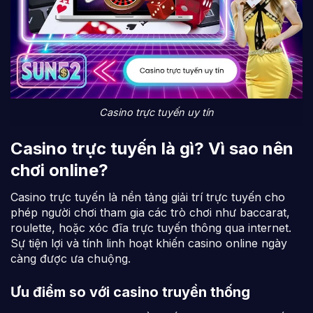
Casino trực tuyến uy tín
Casino trực tuyến là gì? Vì sao nên
chơi online?
Casino trực tuyến là nền tảng giải trí trực tuyến cho
phép người chơi tham gia các trò chơi như baccarat,
roulette, hoặc
xóc đĩa trực tuyến
thông qua internet.
Sự tiện lợi và tính linh hoạt khiến casino online ngày
càng được ưa chuộng.
Ưu điểm so với casino truyền thống