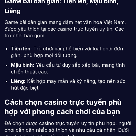
Game bài dân gian: Tiến lên, Mậu binh,
Liêng
Game bài dân gian mang đậm nét văn hóa Việt Nam,
được yêu thích tại các casino trực tuyến uy tín. Các
trò chơi bao gồm:
Tiến lên:
Trò chơi bài phổ biến với luật chơi đơn
giản, phù hợp mọi đối tượng.
Mậu binh:
Yêu cầu tư duy sắp xếp bài, mang tính
chiến thuật cao.
Liêng:
Kết hợp may mắn và kỹ năng, tạo nên sức
hút đặc biệt.
Cách chọn casino trực tuyến phù
hợp với phong cách chơi của bạn
Để chọn được casino trực tuyến uy tín phù hợp, người
chơi cần cân nhắc sở thích và nhu cầu cá nhân. Dưới