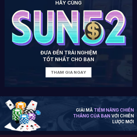
HÃY CÙNG
ĐƯA ĐẾN TRẢI NGHIỆM
TỐT NHẤT CHO BẠN
THAM GIA NGAY
GIẢI MÃ
TIỀM NĂNG CHIẾN
THẮNG CỦA BẠN
VỚI CHIẾN
LƯỢC MỚI