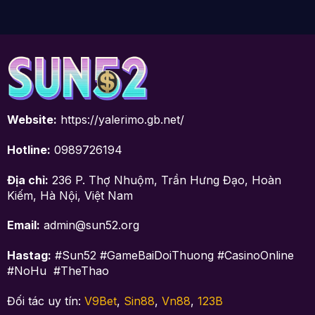
Website:
https://yalerimo.gb.net/
Hotline:
0989726194
Địa chỉ:
236 P. Thợ Nhuộm, Trần Hưng Đạo, Hoàn
Kiếm, Hà Nội, Việt Nam
Email:
admin@sun52.org
Hastag:
#Sun52 #GameBaiDoiThuong #CasinoOnline
#NoHu #TheThao
Đối tác uy tín:
V9Bet
,
Sin88
,
Vn88
,
123B