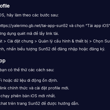
ofile
iOS, hãy làm theo các bước sau:
https://yalerimo.gb.net/tai-app-sun52
và chọn “Tải app iOS”
 dụng quét mã để lấy link tải.
đặt > Cài đặt chung > Quản lý cấu hình & thiết bị > Chọn S
nh, nhấn biểu tượng Sun52 để đăng nhập hoặc đăng ký.
app
bạn có thể thử các cách sau:
 hoặc dữ liệu di động ổn định.
link chính thức và cài đặt profile mới.
 chạy phiên bản iOS mới nhất.
chat trên trang Sun52 để được hướng dẫn.