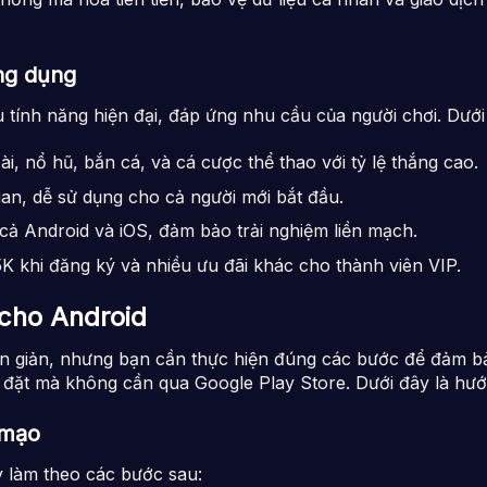
ng dụng
 tính năng hiện đại, đáp ứng nhu cầu của người chơi. Dưới 
, nổ hũ, bắn cá, và cá cược thể thao với tỷ lệ thắng cao.
uan, dễ sử dụng cho cả người mới bắt đầu.
cả Android và iOS, đảm bảo trải nghiệm liền mạch.
 khi đăng ký và nhiều ưu đãi khác cho thành viên VIP.
cho Android
ơn giản, nhưng bạn cần thực hiện đúng các bước để đảm b
i đặt mà không cần qua Google Play Store. Dưới đây là hướ
 mạo
y làm theo các bước sau: