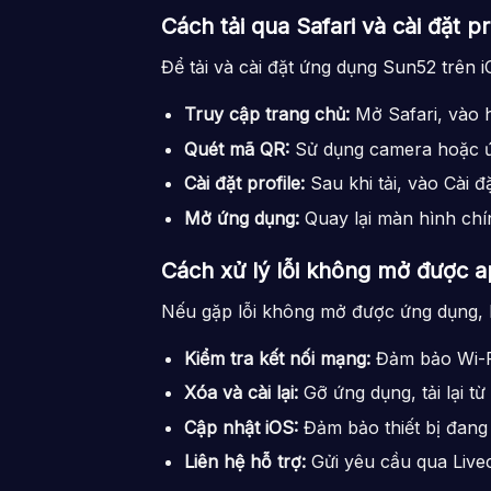
Cách tải qua Safari và cài đặt pr
Để tải và cài đặt ứng dụng Sun52 trên 
Truy cập trang chủ:
Mở Safari, vào
Quét mã QR:
Sử dụng camera hoặc ứng
Cài đặt profile:
Sau khi tải, vào Cài 
Mở ứng dụng:
Quay lại màn hình chí
Cách xử lý lỗi không mở được 
Nếu gặp lỗi không mở được ứng dụng, 
Kiểm tra kết nối mạng:
Đảm bảo Wi-Fi
Xóa và cài lại:
Gỡ ứng dụng, tải lại từ 
Cập nhật iOS:
Đảm bảo thiết bị đang
Liên hệ hỗ trợ:
Gửi yêu cầu qua Live