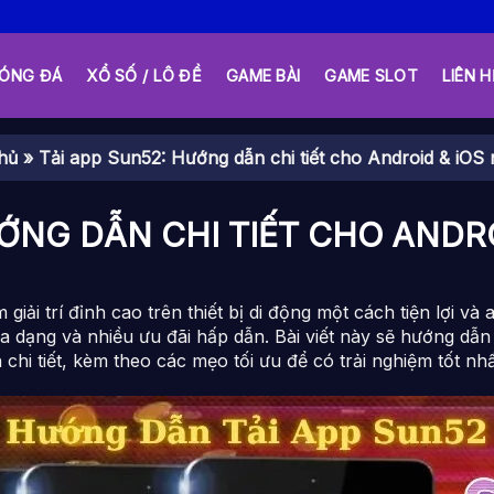
ÓNG ĐÁ
XỔ SỐ / LÔ ĐỀ
GAME BÀI
GAME SLOT
LIÊN H
hủ
»
Tải app Sun52: Hướng dẫn chi tiết cho Android & iOS 
ƯỚNG DẪN CHI TIẾT CHO ANDRO
 giải trí đỉnh cao trên thiết bị di động một cách tiện lợi v
a dạng và nhiều ưu đãi hấp dẫn. Bài viết này sẽ hướng dẫn 
chi tiết, kèm theo các mẹo tối ưu để có trải nghiệm tốt n