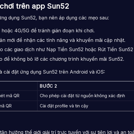
 chơi trên app Sun52
g ứng dụng Sun52, bạn nên áp dụng các mẹo sau:
 hoặc 4G/5G để tránh gián đoạn khi chơi.
ản mới để nhận các tính năng và khuyến mãi cập nhật.
 các giao dịch như Nạp Tiền Sun52 hoặc Rút Tiền Sun52 
o để không bỏ lỡ các chương trình khuyến mãi Sun52.
và cài đặt ứng dụng Sun52 trên Android và iOS:
BƯỚC 2
quét mã QR
Cho phép cài đặt từ nguồn không xác định
 mã QR
Cài đặt profile và tin cậy
n hưởng thế giới giải trí trực tuyến với sự tiện lợi và an to