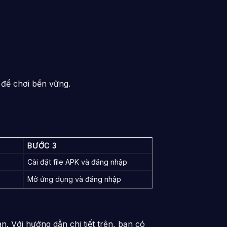
để chơi bền vững.
BƯỚC 3
Cài đặt file APK và đăng nhập
Mở ứng dụng và đăng nhập
àn. Với hướng dẫn chi tiết trên, bạn có