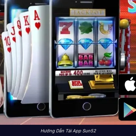
Hướng Dẫn Tải App Sun52