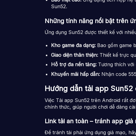
Sun52
.
Những tính năng nổi bật trên ứ
Ứng dụng Sun52 được thiết kế với nhiều
Kho game đa dạng:
Bao gồm game bài
Giao diện thân thiện:
Thiết kế trực q
Hỗ trợ đa nền tảng:
Tương thích với 
Khuyến mãi hấp dẫn:
Nhận code 555K
Hướng dẫn tải app Sun52 
Việc
Tải app Sun52
trên Android rất đ
chính thức, giúp người chơi dễ dàng cà
Link tải an toàn – tránh app giả
Để tránh tải phải ứng dụng giả mạo, hã