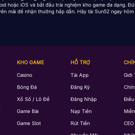
oid hoặc iOS và bắt đầu trải nghiệm kho game đa dạng. Đừn
uyến mãi để nhận thưởng hấp dẫn. Hãy tải Sun52 ngay hôm
KHO GAME
HỖ TRỢ
CHÍ
Casino
Tải App
Giới
Bóng Đá
Đăng Ký
Chín
Xổ Số / Lô Đề
Đăng Nhập
Điều
g
Game Bài
Nạp Tiền
Miễn
Game Slot
Rút Tiền
CEO