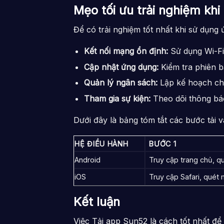
Mẹo tối ưu trải nghiệm khi
Để có trải nghiệm tốt nhất khi sử dụn
Kết nối mạng ổn định:
Sử dụng Wi-Fi
Cập nhật ứng dụng:
Kiểm tra phiên b
Quản lý ngân sách:
Lập kế hoạch cho
Tham gia sự kiện:
Theo dõi thông bá
Dưới đây là bảng tóm tắt các bước tải 
HỆ ĐIỀU HÀNH
BƯỚC 1
Android
Truy cập trang chủ, 
iOS
Truy cập Safari, quét
Kết luận
Việc Tải app Sun52 là cách tốt nhất để tậ